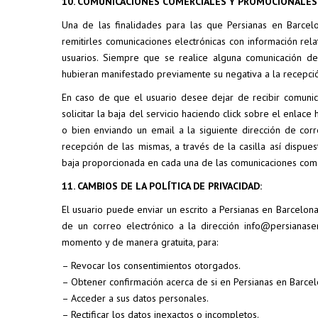
10. COMUNICACIONES COMERCIALES Y PROMOCIONALES
Una de las finalidades para las que Persianas en Barcel
remitirles comunicaciones electrónicas con información relat
usuarios. Siempre que se realice alguna comunicación de 
hubieran manifestado previamente su negativa a la recepci
En caso de que el usuario desee dejar de recibir comuni
solicitar la baja del servicio haciendo click sobre el enlac
o bien enviando un email a la siguiente dirección de cor
recepción de las mismas, a través de la casilla así dispu
baja proporcionada en cada una de las comunicaciones come
11. CAMBIOS DE LA POLÍTICA DE PRIVACIDAD:
El usuario puede enviar un escrito a Persianas en Barcelona
de un correo electrónico a la dirección info@persianase
momento y de manera gratuita, para:
– Revocar los consentimientos otorgados.
– Obtener confirmación acerca de si en Persianas en Barcel
– Acceder a sus datos personales.
– Rectificar los datos inexactos o incompletos.