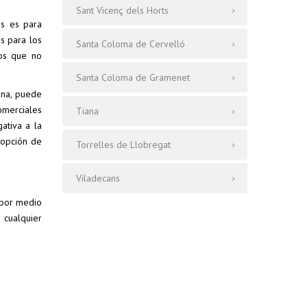
Sant Vicenç dels Horts
os es para
es para los
Santa Coloma de Cervelló
ios que no
Santa Coloma de Gramenet
ona, puede
comerciales
Tiana
ativa a la
 opción de
Torrelles de Llobregat
Viladecans
n por medio
 cualquier