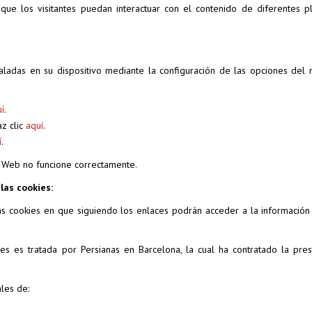
 que los visitantes puedan interactuar con el contenido de diferentes p
taladas en su dispositivo mediante la configuración de las opciones del
í
.
z clic
aquí
.
í
.
a Web no funcione correctamente.
 las cookies:
a las cookies en que siguiendo los enlaces podrán acceder a la información
ies es tratada por Persianas en Barcelona, la cual ha contratado la pres
les de: