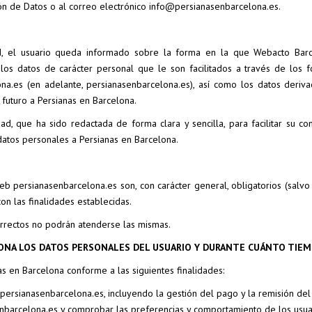
n de Datos o al correo electrónico info@persianasenbarcelona.es.
dad, el usuario queda informado sobre la forma en la que Webacto Bar
 los datos de carácter personal que le son facilitados a través de los f
na.es (en adelante, persianasenbarcelona.es), así como los datos deriv
 futuro a Persianas en Barcelona.
dad, que ha sido redactada de forma clara y sencilla, para facilitar su co
 datos personales a Persianas en Barcelona.
web persianasenbarcelona.es son, con carácter general, obligatorios (salvo
on las finalidades establecidas.
 correctos no podrán atenderse las mismas.
ELONA LOS DATOS PERSONALES DEL USUARIO Y DURANTE CUÁNTO TIE
s en Barcelona conforme a las siguientes finalidades:
ersianasenbarcelona.es, incluyendo la gestión del pago y la remisión del
senbarcelona.es y comprobar las preferencias y comportamiento de los usua