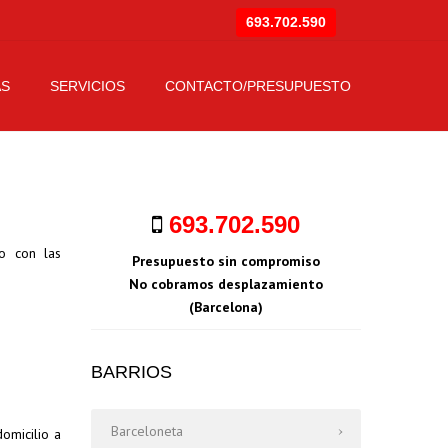
693.702.590
×
AS
SERVICIOS
CONTACTO/PRESUPUESTO
ables
Cambiar Cinta Persiana
minio
Motorización Persianas
693.702.590
guridad
Instalación Persianas
do con las
Presupuesto sin compromiso
Reparación Persianas
No cobramos desplazamiento
(Barcelona)
BARRIOS
Barceloneta
omicilio a