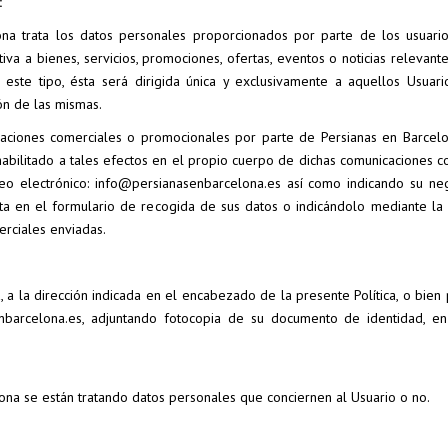
:
ona trata los datos personales proporcionados por parte de los usuari
iva a bienes, servicios, promociones, ofertas, eventos o noticias relevant
este tipo, ésta será dirigida única y exclusivamente a aquellos Usuar
ón de las mismas.
caciones comerciales o promocionales por parte de Persianas en Barcel
e habilitado a tales efectos en el propio cuerpo de dichas comunicaciones 
reo electrónico: info@persianasenbarcelona.es así como indicando su neg
esta en el formulario de recogida de sus datos o indicándolo mediante la
rciales enviadas.
, a la dirección indicada en el encabezado de la presente Política, o bie
nbarcelona.es, adjuntando fotocopia de su documento de identidad, en
ona se están tratando datos personales que conciernen al Usuario o no.