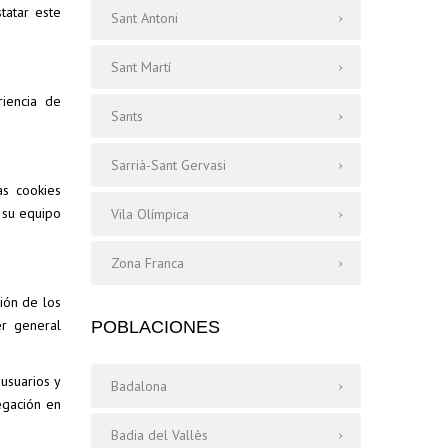
tatar este
Sant Antoni
Sant Martí
riencia de
Sants
Sarrià-Sant Gervasi
as cookies
 su equipo
Vila Olímpica
Zona Franca
ción de los
er general
POBLACIONES
usuarios y
Badalona
vegación en
Badia del Vallès