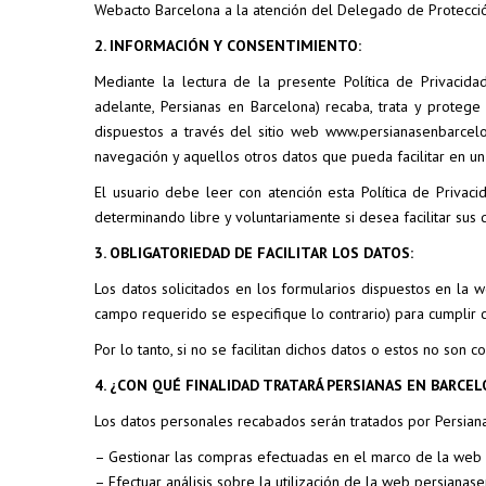
Webacto Barcelona a la atención del Delegado de Protecció
2. INFORMACIÓN Y CONSENTIMIENTO:
Mediante la lectura de la presente Política de Privaci
adelante, Persianas en Barcelona) recaba, trata y protege
dispuestos a través del sitio web www.persianasenbarcelo
navegación y aquellos otros datos que pueda facilitar en un
El usuario debe leer con atención esta Política de Privaci
determinando libre y voluntariamente si desea facilitar sus
3. OBLIGATORIEDAD DE FACILITAR LOS DATOS:
Los datos solicitados en los formularios dispuestos en la 
campo requerido se especifique lo contrario) para cumplir c
Por lo tanto, si no se facilitan dichos datos o estos no son
4. ¿CON QUÉ FINALIDAD TRATARÁ PERSIANAS EN BARC
Los datos personales recabados serán tratados por Persiana
– Gestionar las compras efectuadas en el marco de la web p
– Efectuar análisis sobre la utilización de la web persiana