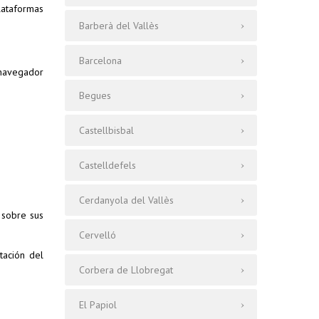
lataformas
Barberà del Vallès
Barcelona
 navegador
Begues
Castellbisbal
Castelldefels
Cerdanyola del Vallès
 sobre sus
Cervelló
tación del
Corbera de Llobregat
El Papiol