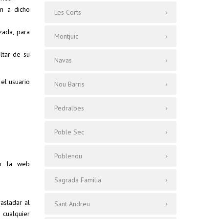
ón a dicho
Les Corts
zada, para
Montjuic
ltar de su
Navas
 el usuario
Nou Barris
Pedralbes
Poble Sec
Poblenou
en la web
Sagrada Familia
asladar al
Sant Andreu
 cualquier