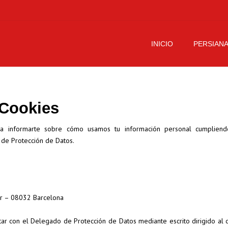
INICIO
PERSIAN
Persianas Enroll
Persianas de Alu
 Cookies
Persianas de Se
as a informarte sobre cómo usamos tu información personal cumplien
 de Protección de Datos.
ior – 08032 Barcelona
ar con el Delegado de Protección de Datos mediante escrito dirigido al d