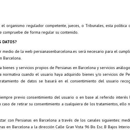
 el organismo regulador competente, jueces, o Tribunales, esta política 
que compruebe de forma regular su contenido.
S DATOS?
por medio de la web persianasenbarcelona.es será necesario para el cumpl
en Barcelona.
 a bienes y servicios propios de Persianas en Barcelona y servicios análog
la normativa cuando el usuario haya adquirido bienes y/o servicios de Pe
el tratamiento de datos se basará en el consentimiento del usuario reco
 siempre previo consentimiento del usuario o en base al referido interés 
n caso de retirar su consentimiento a cualquiera de los tratamientos, ello 
ctar con Persianas en Barcelona a través de los canales siguientes: medi
as en Barcelona a la dirección Calle Gran Vista 96 Bis Esc. B Bajos Interi