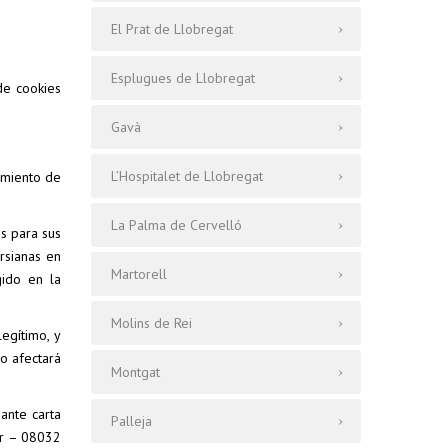
El Prat de Llobregat
Esplugues de Llobregat
de cookies
Gavà
L’Hospitalet de Llobregat
imiento de
La Palma de Cervelló
os para sus
rsianas en
Martorell
gido en la
Molins de Rei
legítimo, y
no afectará
Montgat
ante carta
Palleja
or – 08032