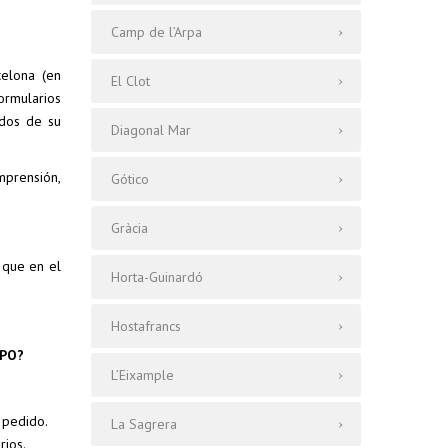
Camp de l’Arpa
celona (en
El Clot
ormularios
ados de su
Diagonal Mar
mprensión,
Gótico
Gràcia
 que en el
Horta-Guinardó
Hostafrancs
MPO?
L’Eixample
 pedido.
La Sagrera
rios.