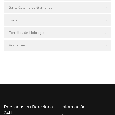
Santa Coloma de Gramenet
Tiana
Torrelles de Llobregat
Viladecans
Persianas en Barcelona
Información
24H